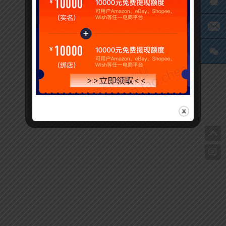
Q
电
微