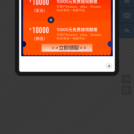
Q
电
微