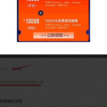
写到相应字段