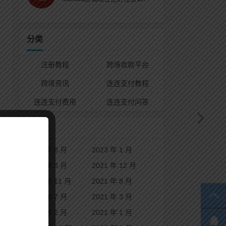
分类
注册教程
跨境收款平台
跨境资讯
连连支付教程
付
绑
连连支付费用
连连支付问答
归档
2024 年 8 月
2023 年 1 月
2022 年 3 月
2021 年 12 月
2021 年 11 月
2021 年 8 月
TO
2021 年 7 月
2021 年 3 月
2021 年 2 月
2021 年 1 月
Q