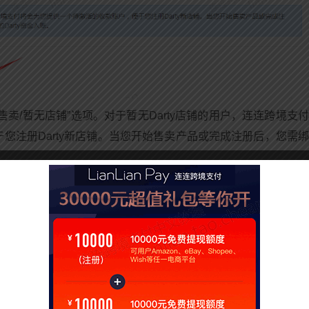
卖/暂无店铺”选项。对于暂无Darty店铺的用户，连连跨境支
您注册Darty新店铺。当您开始售卖产品或完成注册后，您需