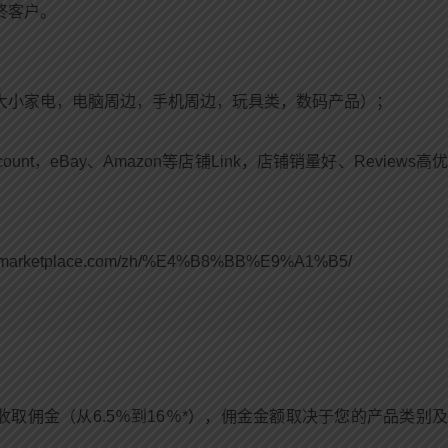
终客户。
大小家电，电脑周边，手机周边，玩具类，数码产品）；
nt，eBay、Amazon等店铺Link，店铺销量好、Reviews高
artymarketplace.com/zh/%E4%B8%BB%E9%A1%B5/
交易收取佣金（从6.5％到16％*），佣金金额取决于您的产品类别