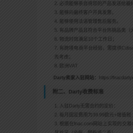
必须能够亲自将您的产品发送给最
能够向最终客户开具发票，
能够使用法语管理售后服务。
有品牌产品且符合平台热销品类（
物流时效满足10个工作日；
有跨境电商平台经验，需提供Cdiscou
先考虑；
欧洲VAT
Darty卖家入驻网站：
https://fnacd
附二、Darty收费标准
入驻Darty无需合约的定价：
每月固定费用为39.99欧元+增值税
根据在fnac.com网站上实现的
其状况（全新、翻新或二手）。