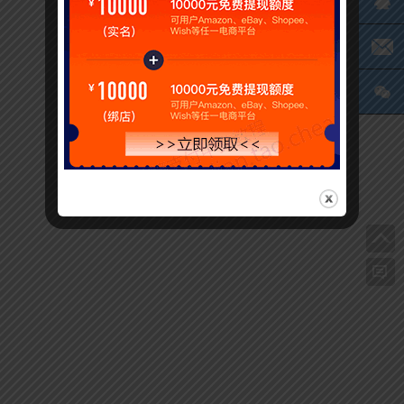
Q
电
微