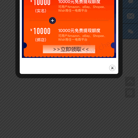
Q
电
微