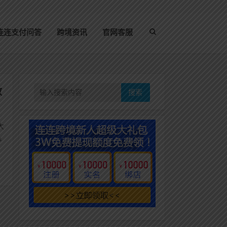
连连支付问答
跨境资讯
官网客服
教
搜索
大
s