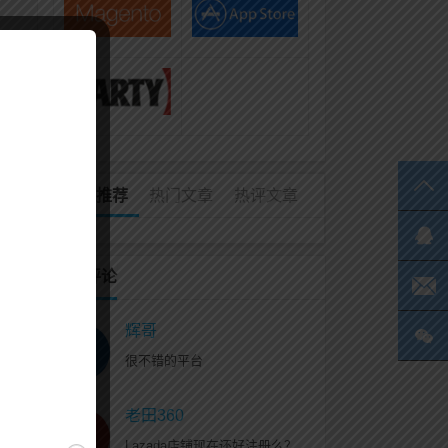
TO
站长推荐
热门文章
热评文章
N/A
Q
近期评论
电
辉哥
微
很不错的平台
老田360
Lazada店铺现在还好注册么？