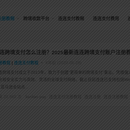
注册教程
跨境收款平台
连连支付教程
连连支付费用
连跨境支付怎么注册？2025最新连连跨境支付账户注册
！
册教程
|
连连支付教程
•
6年前 (2020-05-29)
连跨境支付成立于2013年，致力于创建“更简单的跨境支付”事业。凭借强
合规安全实力与高效、灵活的全球支付网络，截止目前连连已支持包括Wi
、亚马逊全站点...
 20,960 次
lianlian pay
连连支付注册教程
连连注册
连连注册教程
连跨境支付