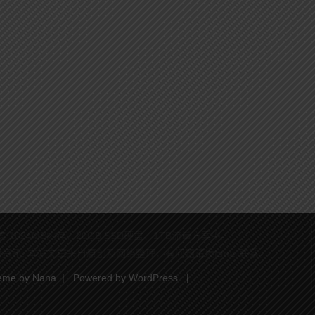
机房
1024MB内存、20GB SSD硬盘、1TB流量方案中。
付资讯
. 本站文章来自原创及网络整理，有问题请发Email联系。
me by
Nana
| Powered by
WordPress
|