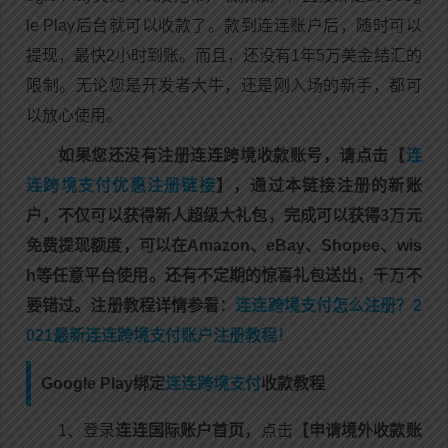
le Play后台就可以收款了。款到连连账户后，随时可以
提现，最快2小时到账。而且，还没有1年5万美金结汇的
限制。无论您是开发者大牛，还是刚入场的新手，都可
以放心使用。
如果您还没有注册连连跨境收款账号，请点击【
连
连跨境支付优惠注册链接
】，通过本链接注册的新账
户，不仅可以获得新人超级大礼包，完成可以获得3万元
免费提现额度，可以在Amazon、eBay、Shopee、wis
h等任意平台使用。还有不定期的惊喜礼包送出，千万不
要错过。注册教程详情参看：
连连跨境支付怎么注册？2
021最新连连跨境支付账户注册教程！
Google Play绑定
连连跨境支付
收款教程
1、登录
连连国际账户首页，
点击
【申请境外收款账