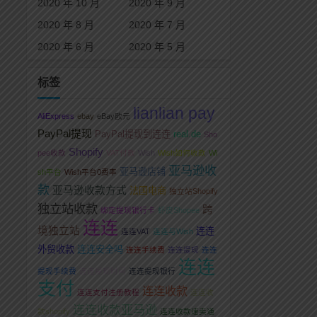
2020 年 10 月
2020 年 9 月
2020 年 8 月
2020 年 7 月
2020 年 6 月
2020 年 5 月
标签
lianlian pay
AliExpress
ebay
eBay欧元
PayPal提现
PayPal提现到连连
real.de
Sho
Shopify
pee收款
VAT付款
Wish
Wish如何收款
Wi
亚马逊收
亚马逊店铺
sh平台
Wish平台0费率
款
亚马逊收款方式
法国电商
独立站Shopify
独立站收款
跨
绑定提现银行卡
虾皮Shopee
连连
境独立站
连连
连连VAT
连连与Wish
外贸收款
连连安全吗
连连手续费
连连提现
连连
连连
提现手续费
连连提现时间
连连提现银行
支付
连连收款
连连支付注册教程
连连收
连连收款亚马逊
款shopify
连连收款速卖通