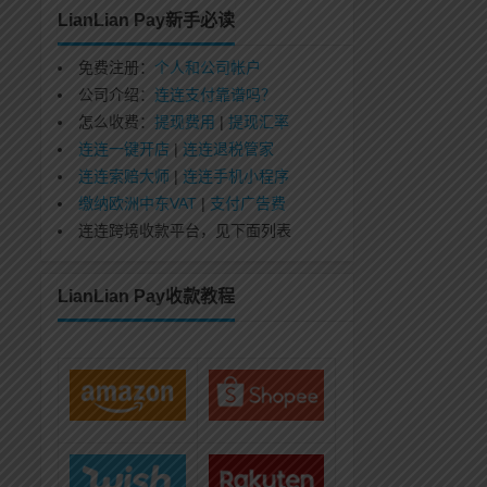
LianLian Pay新手必读
免费注册：
个人和公司帐户
公司介绍：
连连支付靠谱吗？
怎么收费：
提现费用
|
提现汇率
连连一键开店
|
连连退税管家
连连索赔大师
|
连连手机小程序
缴纳欧洲中东VAT
|
支付广告费
连连跨境收款平台，见下面列表
LianLian Pay收款教程