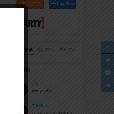
TO
站长推荐
热门文章
热评文章
N/A
Q
近期评论
电
辉哥
微
很不错的平台
老田360
Lazada店铺现在还好注册么？