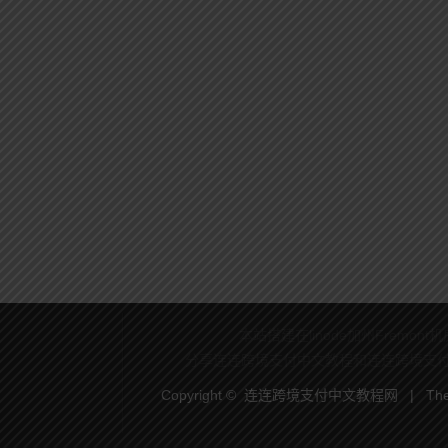
本站搭建在
linode加州Fremont
分享
连连跨境支付中文教程
和
连连跨境支
Copyright © 连连跨境支付中文教程网
| The