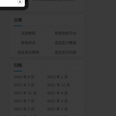
分类
注册教程
跨境收款平台
跨境资讯
连连支付教程
连连支付费用
连连支付问答
归档
2024 年 8 月
2023 年 1 月
2022 年 3 月
2021 年 12 月
2021 年 11 月
2021 年 8 月
2021 年 7 月
2021 年 3 月
2021 年 2 月
2021 年 1 月