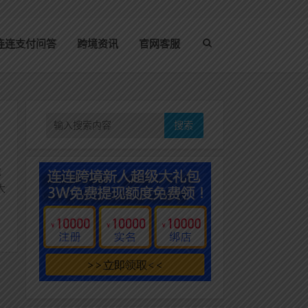
连连支付问答
跨境资讯
官网客服
搜索
找
大