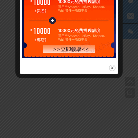
Q
电
微